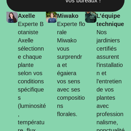
vos bureaux !
Axelle
Miwako
L’équipe
Experte B
Experte flo
technique
otaniste
rale
Nos
Axelle
Miwako
jardiniers
sélectionn
vous
certifiés
e chaque
surprendr
assurent
plante
a et
l’installatio
selon vos
égaiera
n et
conditions
vos sens
l’entretien
spécifique
avec ses
de vos
s
compositio
plantes
(luminosité
ns
avec
,
florales.
profession
températu
nalisme,
re, flux
ponctualité