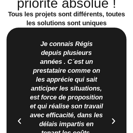
priorité absolue !
Tous les projets sont différents, toutes
les solutions sont uniques
Je connais Régis
Les
depuis plusieurs
ins
années . C´est un
terr
prestataire comme on
vérit
les apprécie qui sait
qui 
anticiper les situations,
clien
est force de proposition
Un
et qui réalise son travail
rent
avec efficacité, dans les
d'ima
délais impartis en
tenant les coûts.